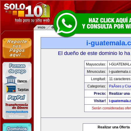
i-guatemala.
El dueño de este dominio lo ha
Mayusculas:
I-GUATEMAL
Minusculas:
i-guatemala.
Longitud:
11 caracteres
Categorias:
PaÃ­ses y Ci
Precio:
Realizar una 
Visitar!
i-guatemala
Serán consideradas ofer
Realizar una Oferta