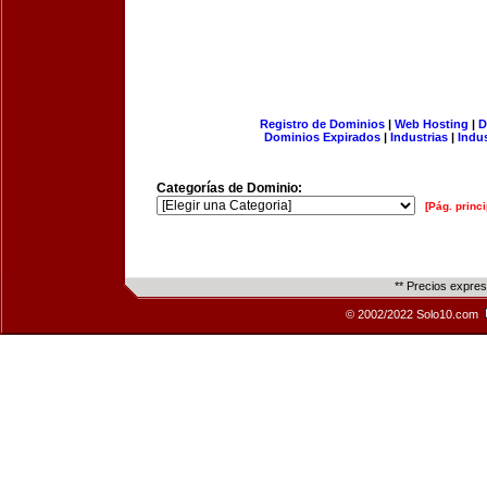
Registro de Dominios
|
Web Hosting
|
D
Dominios Expirados
|
Industrias
|
Indu
Categorías de Dominio:
[Pág. princi
** Precios expre
© 2002/2022 Solo10.com