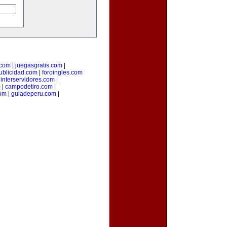
.com
|
juegasgratis.com
|
ublicidad.com
|
foroingles.com
|
interservidores.com
|
m
|
campodetiro.com
|
om
|
guiadeperu.com
|