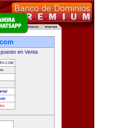
.com
 puesto en Venta
ERA.COM
com
erta!
.com
tas