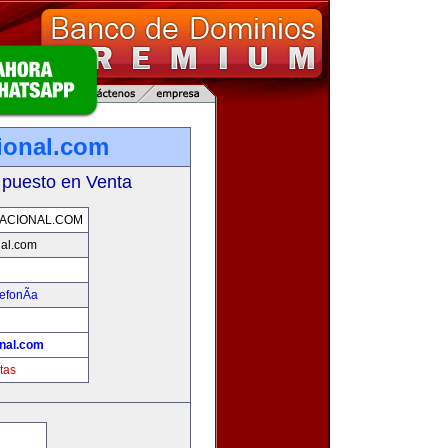
ional.com
 puesto en Venta
ACIONAL.COM
nal.com
efonÃ­a
nal.com
tas