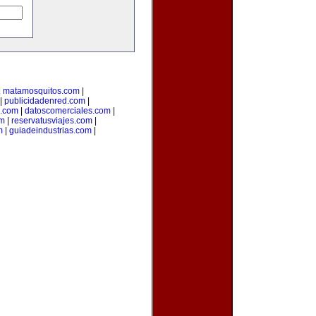
|
matamosquitos.com
|
|
publicidadenred.com
|
l.com
|
datoscomerciales.com
|
om
|
reservatusviajes.com
|
m
|
guiadeindustrias.com
|