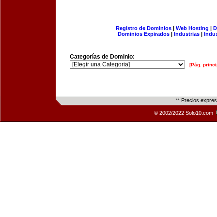
Registro de Dominios
|
Web Hosting
|
D
Dominios Expirados
|
Industrias
|
Indu
Categorías de Dominio:
[Pág. princi
** Precios expre
© 2002/2022 Solo10.com