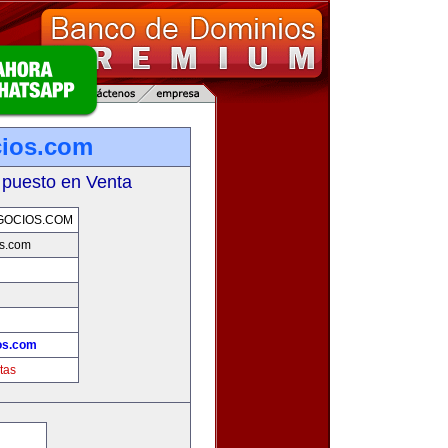
cios.com
 puesto en Venta
GOCIOS.COM
s.com
!
os.com
tas