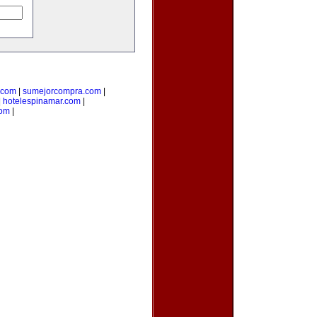
.com
|
sumejorcompra.com
|
|
hotelespinamar.com
|
com
|