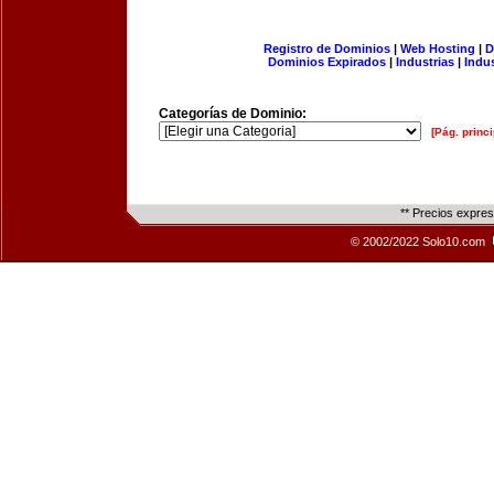
Registro de Dominios
|
Web Hosting
|
D
Dominios Expirados
|
Industrias
|
Indu
Categorías de Dominio:
[Pág. princi
** Precios expre
© 2002/2022 Solo10.com