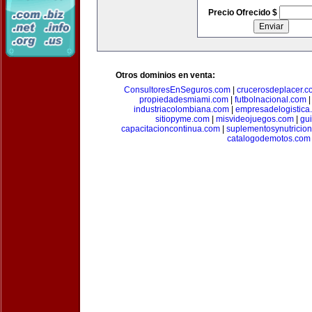
Precio Ofrecido $
Otros dominios en venta:
ConsultoresEnSeguros.com
|
crucerosdeplacer.c
propiedadesmiami.com
|
futbolnacional.com
industriacolombiana.com
|
empresadelogistica
sitiopyme.com
|
misvideojuegos.com
|
gu
capacitacioncontinua.com
|
suplementosynutricio
catalogodemotos.com