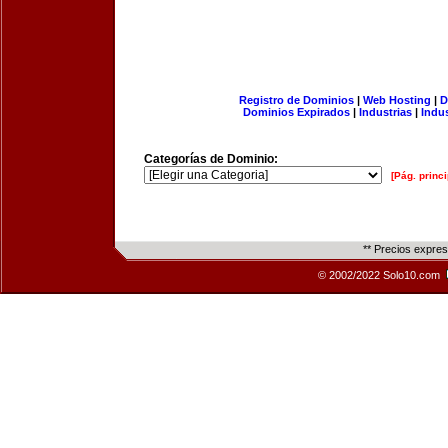
Registro de Dominios
|
Web Hosting
|
D
Dominios Expirados
|
Industrias
|
Indu
Categorías de Dominio:
[Pág. princi
** Precios expre
© 2002/2022 Solo10.com