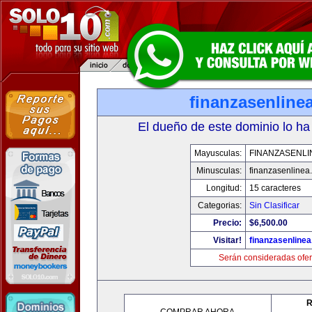
finanzasenline
El dueño de este dominio lo ha
Mayusculas:
FINANZASENLI
Minusculas:
finanzasenlinea
Longitud:
15 caracteres
Categorias:
Sin Clasificar
Precio:
$6,500.00
Visitar!
finanzasenline
Serán consideradas ofer
R