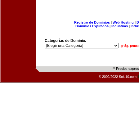
Registro de Dominios
|
Web Hosting
|
D
Dominios Expirados
|
Industrias
|
Indu
Categorías de Dominio:
[Pág. princi
** Precios expre
© 2002/2022 Solo10.com