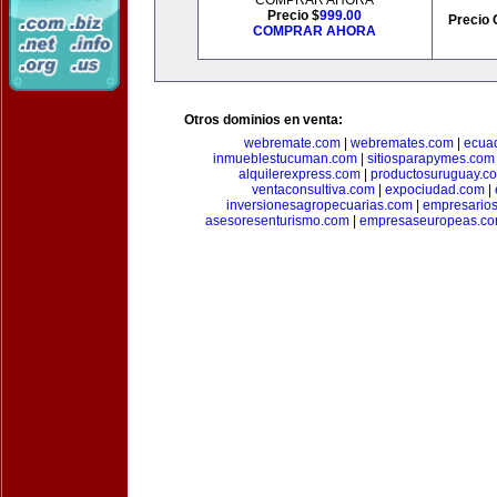
COMPRAR AHORA
Precio $
999.00
Precio 
COMPRAR AHORA
Otros dominios en venta:
webremate.com
|
webremates.com
|
ecuad
inmueblestucuman.com
|
sitiosparapymes.com
alquilerexpress.com
|
productosuruguay.c
ventaconsultiva.com
|
expociudad.com
|
inversionesagropecuarias.com
|
empresario
asesoresenturismo.com
|
empresaseuropeas.c