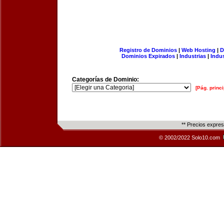
Registro de Dominios
|
Web Hosting
|
D
Dominios Expirados
|
Industrias
|
Indu
Categorías de Dominio:
[Pág. princi
** Precios expre
© 2002/2022 Solo10.com