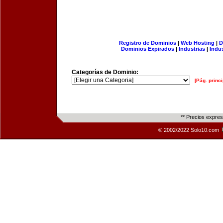
Registro de Dominios
|
Web Hosting
|
D
Dominios Expirados
|
Industrias
|
Indu
Categorías de Dominio:
[Pág. princi
** Precios expre
© 2002/2022 Solo10.com