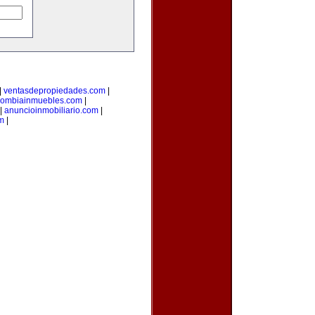
|
ventasdepropiedades.com
|
lombiainmuebles.com
|
|
anuncioinmobiliario.com
|
m
|