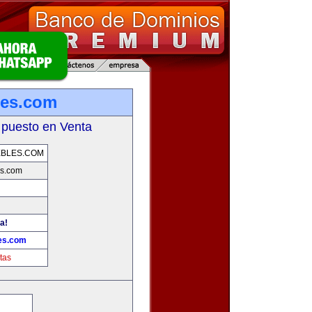
les.com
 puesto en Venta
EBLES.COM
s.com
a!
es.com
tas