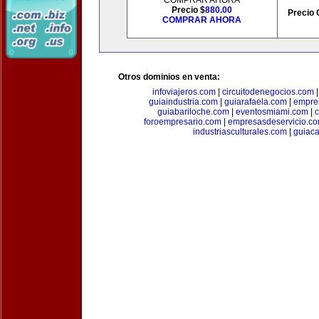
COMPRAR AHORA
Precio $
880.00
Precio 
COMPRAR AHORA
Otros dominios en venta:
infoviajeros.com
|
circuitodenegocios.com
guiaindustria.com
|
guiarafaela.com
|
empre
guiabariloche.com
|
eventosmiami.com
|
foroempresario.com
|
empresasdeservicio.c
industriasculturales.com
|
guiac