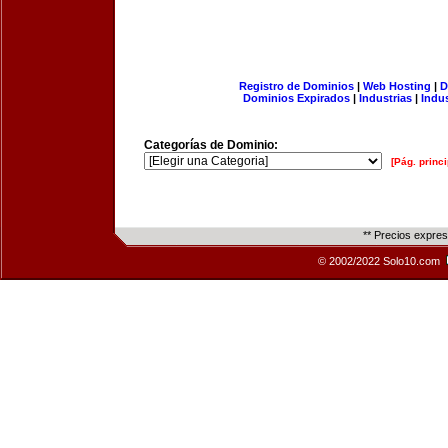
Registro de Dominios
|
Web Hosting
|
D
Dominios Expirados
|
Industrias
|
Indu
Categorías de Dominio:
[Pág. princi
** Precios expre
© 2002/2022 Solo10.com