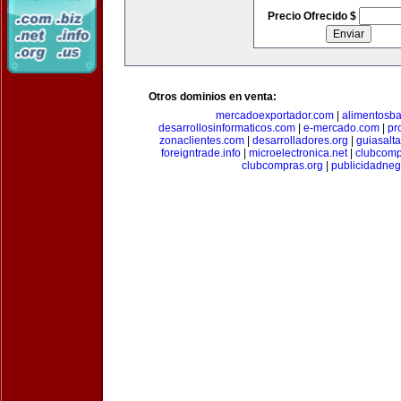
Precio Ofrecido $
Otros dominios en venta:
mercadoexportador.com
|
alimentosb
desarrollosinformaticos.com
|
e-mercado.com
|
pr
zonaclientes.com
|
desarrolladores.org
|
guiasalt
foreigntrade.info
|
microelectronica.net
|
clubcom
clubcompras.org
|
publicidadne