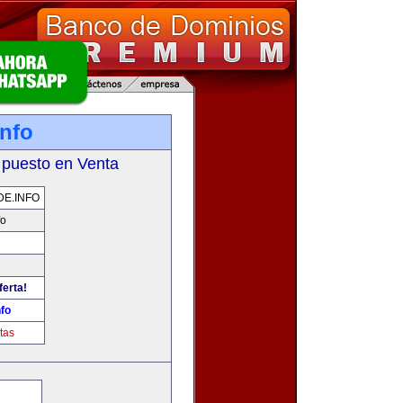
info
 puesto en Venta
E.INFO
fo
ferta!
nfo
tas