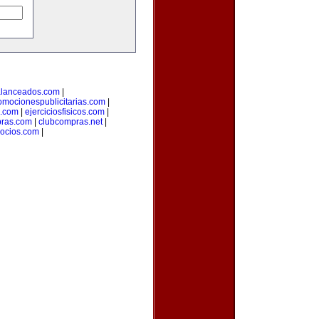
alanceados.com
|
omocionespublicitarias.com
|
a.com
|
ejerciciosfisicos.com
|
pras.com
|
clubcompras.net
|
gocios.com
|