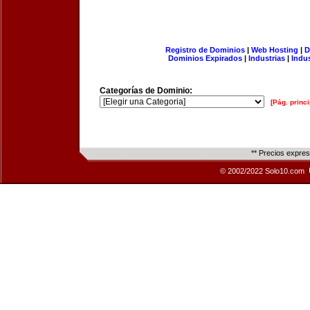
Registro de Dominios
|
Web Hosting
|
D
Dominios Expirados
|
Industrias
|
Indu
Categorías de Dominio:
[Pág. princi
** Precios expre
© 2002/2022 Solo10.com