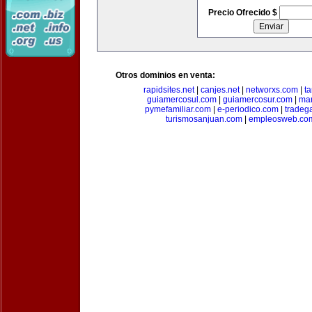
Precio Ofrecido $
Otros dominios en venta:
rapidsites.net
|
canjes.net
|
networxs.com
|
t
guiamercosul.com
|
guiamercosur.com
|
mar
pymefamiliar.com
|
e-periodico.com
|
tradega
turismosanjuan.com
|
empleosweb.co