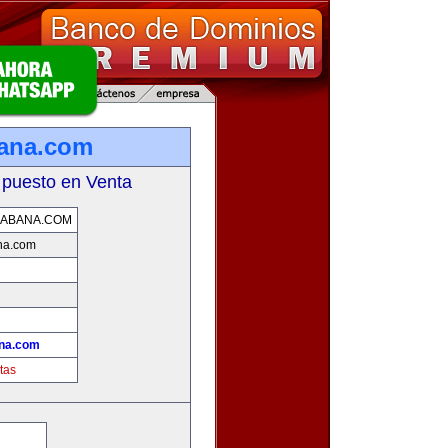
bana.com
 puesto en Venta
HABANA.COM
na.com
!
ana.com
tas