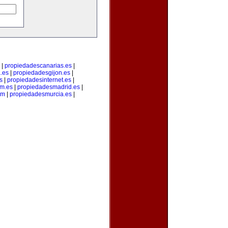
|
propiedadescanarias.es
|
.es
|
propiedadesgijon.es
|
s
|
propiedadesinternet.es
|
m.es
|
propiedadesmadrid.es
|
om
|
propiedadesmurcia.es
|