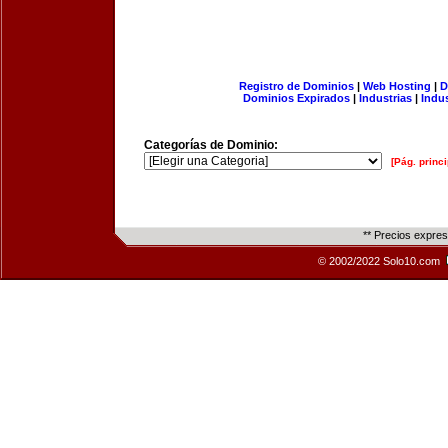
Registro de Dominios
|
Web Hosting
|
D
Dominios Expirados
|
Industrias
|
Indu
Categorías de Dominio:
[Pág. princi
** Precios expre
© 2002/2022 Solo10.com