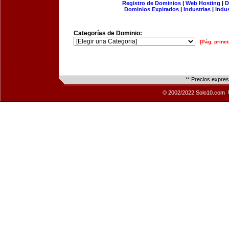
Registro de Dominios
|
Web Hosting
|
D
Dominios Expirados
|
Industrias
|
Indu
Categorías de Dominio:
[Pág. princi
** Precios expre
© 2002/2022 Solo10.com