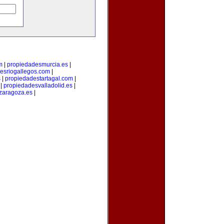
m
|
propiedadesmurcia.es
|
esriogallegos.com
|
s
|
propiedadestartagal.com
|
|
propiedadesvalladolid.es
|
zaragoza.es
|