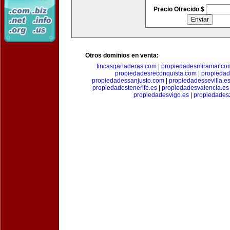
Precio Ofrecido $
Otros dominios en venta:
fincasganaderas.com
|
propiedadesmiramar.co
propiedadesreconquista.com
|
propiedad
propiedadessanjusto.com
|
propiedadessevilla.e
propiedadestenerife.es
|
propiedadesvalencia.es
propiedadesvigo.es
|
propiedades