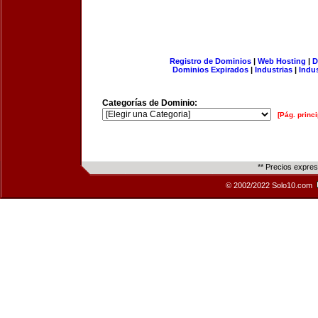
Registro de Dominios
|
Web Hosting
|
D
Dominios Expirados
|
Industrias
|
Indu
Categorías de Dominio:
[Pág. princi
** Precios expre
© 2002/2022 Solo10.com