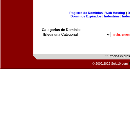
Registro de Dominios
|
Web Hosting
|
D
Dominios Expirados
|
Industrias
|
Indu
Categorías de Dominio:
[Pág. princi
** Precios expre
© 2002/2022 Solo10.com