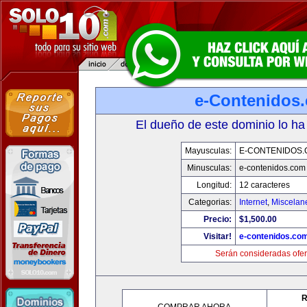
e-Contenidos
El dueño de este dominio lo ha
Mayusculas:
E-CONTENIDOS
Minusculas:
e-contenidos.com
Longitud:
12 caracteres
Categorias:
Internet
,
Miscelane
Precio:
$1,500.00
Visitar!
e-contenidos.co
Serán consideradas ofer
R