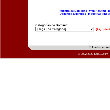
Registro de Dominios
|
Web Hosting
|
D
Dominios Expirados
|
Industrias
|
Indu
Categorías de Dominio:
[Pág. princi
** Precios expre
© 2002/2022 Solo10.com