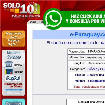
e-Paraguay.
El dueño de este dominio lo ha
Mayusculas:
E-PARAGUA
Minusculas:
e-paraguay.c
Longitud:
10 caracteres
Categorias:
PaÃ­ses y Ci
Precio:
Realizar una 
Visitar!
e-paraguay.
Serán consideradas ofer
Realizar una Oferta