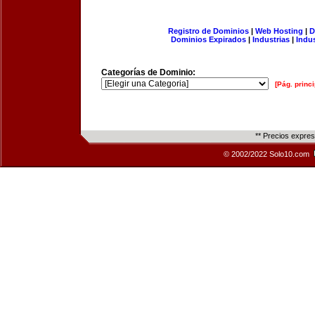
Registro de Dominios
|
Web Hosting
|
D
Dominios Expirados
|
Industrias
|
Indu
Categorías de Dominio:
[Pág. princi
** Precios expre
© 2002/2022 Solo10.com