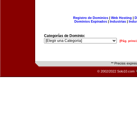
Registro de Dominios
|
Web Hosting
|
D
Dominios Expirados
|
Industrias
|
Indu
Categorías de Dominio:
[Pág. princi
** Precios expre
© 2002/2022 Solo10.com