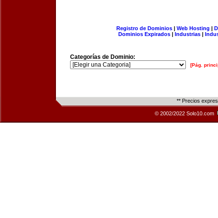
Registro de Dominios
|
Web Hosting
|
D
Dominios Expirados
|
Industrias
|
Indu
Categorías de Dominio:
[Pág. princi
** Precios expre
© 2002/2022 Solo10.com