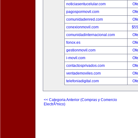
noticiasentucelular.com
Ofe
pagospormovil.com
Ofe
comunidadenred.com
Ofe
conexionmovil.com
$5
comunidadinternacional.com
Ofe
fonox.es
Ofe
gestionmovil.com
Ofe
i-movil.com
Ofe
contactosprivados.com
Ofe
ventademoviles.com
Ofe
telefoniadigital.com
Ofe
<< Categoria Anterior (Compras y Comercio
ElectrÃ³nico)