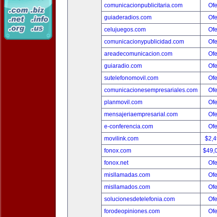
comunicacionpublicitaria.com
Ofe
guiaderadios.com
Ofe
celujuegos.com
Ofe
comunicacionypublicidad.com
Ofe
areadecomunicacion.com
Ofe
guiaradio.com
Ofe
sutelefonomovil.com
Ofe
comunicacionesempresariales.com
Ofe
planmovil.com
Ofe
mensajeriaempresarial.com
Ofe
e-conferencia.com
Ofe
movilink.com
$2,
fonox.com
$49,
fonox.net
Ofe
misllamadas.com
Ofe
misllamados.com
Ofe
solucionesdetelefonia.com
Ofe
forodeopiniones.com
Ofe