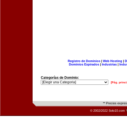
Registro de Dominios
|
Web Hosting
|
D
Dominios Expirados
|
Industrias
|
Indu
Categorías de Dominio:
[Pág. princi
** Precios expre
© 2002/2022 Solo10.com