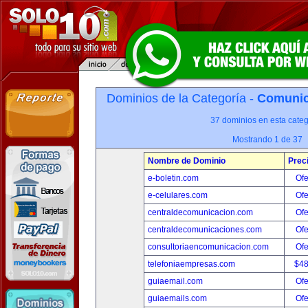
Dominios de la Categoría -
Comunica
37 dominios en esta categ
Mostrando 1 de 37
Nombre de Dominio
Prec
e-boletin.com
Ofe
e-celulares.com
Ofe
centraldecomunicacion.com
Ofe
centraldecomunicaciones.com
Ofe
consultoriaencomunicacion.com
Ofe
telefoniaempresas.com
$4
guiaemail.com
Ofe
guiaemails.com
Ofe