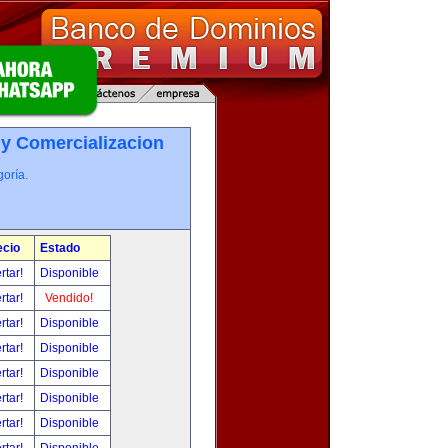
 y Comercializacion
oría.
ecio
Estado
rtar!
Disponible
rtar!
Vendido!
rtar!
Disponible
rtar!
Disponible
rtar!
Disponible
rtar!
Disponible
rtar!
Disponible